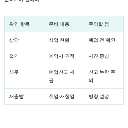
확인 항목
준비 내용
주의할 점
상담
사업 현황
폐업 전 확인
철거
계약서·견적
사진 증빙
세무
폐업신고·세
신고 누락 주
금
의
재출발
취업·재창업
방향 설정