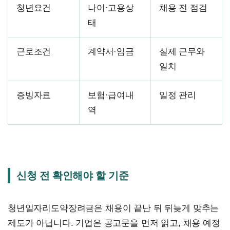
청년요건
나이·고용상
채용 전 점검
태
근로조건
계약서·임금
실제 근무와
일치
증빙자료
보험·급여내
일정 관리
역
신청 전 확인해야 할 기준
청년일자리도약장려금은 채용이 끝난 뒤 뒤늦게 맞추는
제도가 아닙니다. 기업은 공고문을 먼저 읽고, 채용 예정