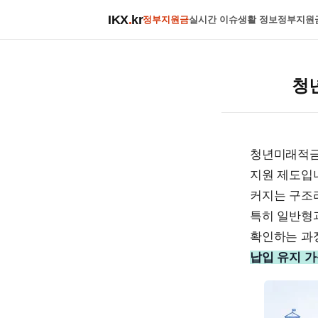
IKX
.
kr
정부지원금
실시간 이슈
생활 정보
정부지원
청
청년미래적금
지원 제도입
커지는 구조라
특히 일반형
확인하는 과
납입 유지 