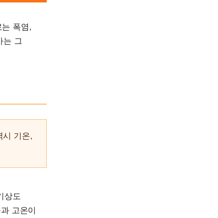
는 폭염,
가는 그
역시 기온,
 기상도
풍과 고온이