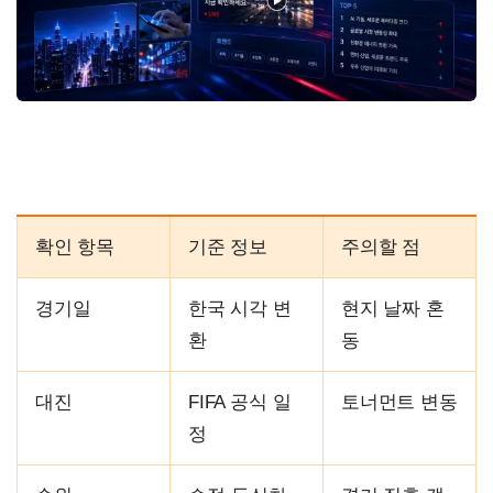
확인 항목
기준 정보
주의할 점
경기일
한국 시각 변
현지 날짜 혼
환
동
대진
FIFA 공식 일
토너먼트 변동
정