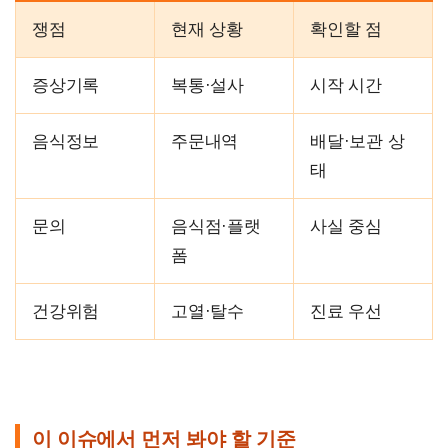
쟁점
현재 상황
확인할 점
증상기록
복통·설사
시작 시간
음식정보
주문내역
배달·보관 상
태
문의
음식점·플랫
사실 중심
폼
건강위험
고열·탈수
진료 우선
이 이슈에서 먼저 봐야 할 기준