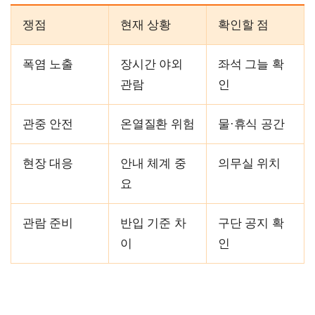
쟁점
현재 상황
확인할 점
폭염 노출
장시간 야외
좌석 그늘 확
관람
인
관중 안전
온열질환 위험
물·휴식 공간
현장 대응
안내 체계 중
의무실 위치
요
관람 준비
반입 기준 차
구단 공지 확
이
인