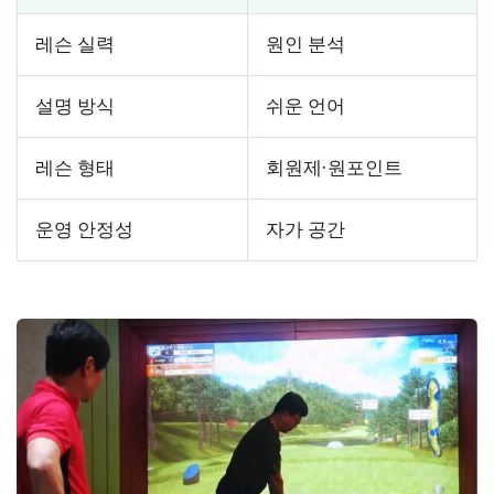
레슨 실력
원인 분석
설명 방식
쉬운 언어
레슨 형태
회원제·원포인트
운영 안정성
자가 공간