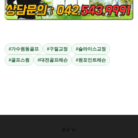
#가수원동골프
#구질교정
#슬라이스교정
#골프스윙
#대전골프레슨
#원포인트레슨
IKX
.
kr