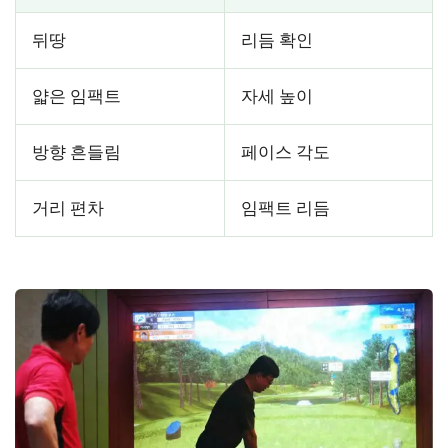
뒤땅
리듬 확인
얇은 임팩트
자세 높이
방향 흔들림
페이스 각도
거리 편차
임팩트 리듬