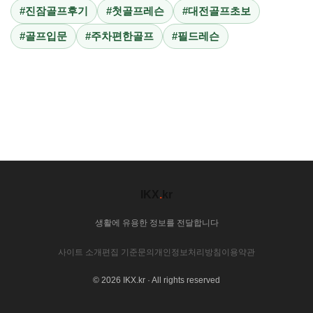
#진잠골프후기
#첫골프레슨
#대전골프초보
#골프입문
#주차편한골프
#필드레슨
IKX
.
kr
생활에 유용한 정보를 전달합니다
사이트 소개
편집 기준
문의
개인정보처리방침
이용약관
© 2026 IKX.kr · All rights reserved