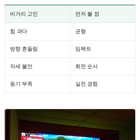
비거리 고민
먼저 볼 점
힘 과다
균형
방향 흔들림
임팩트
자세 불안
회전 순서
동기 부족
실전 경험