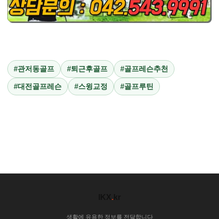
#관저동골프
#퇴근후골프
#골프레슨추천
#대전골프레슨
#스윙교정
#골프루틴
IKX
.
kr
생활에 유용한 정보를 전달합니다