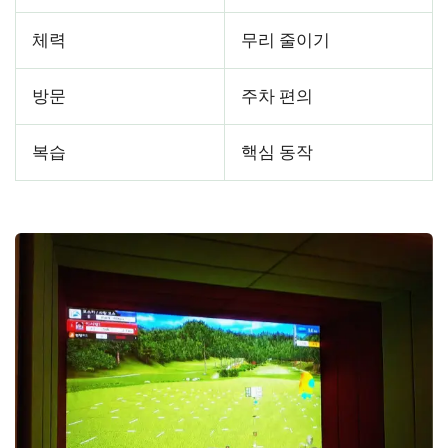
체력
무리 줄이기
방문
주차 편의
복습
핵심 동작