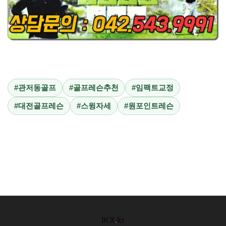
#관저동골프
#골프레슨추천
#임팩트교정
#대전골프레슨
#스윙자세
#원포인트레슨
IKX
.
kr