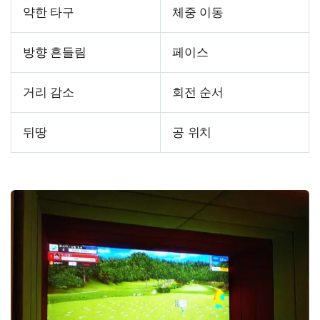
약한 타구
체중 이동
방향 흔들림
페이스
거리 감소
회전 순서
뒤땅
공 위치