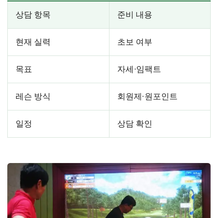
상담 항목
준비 내용
현재 실력
초보 여부
목표
자세·임팩트
레슨 방식
회원제·원포인트
일정
상담 확인