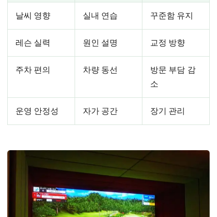
날씨 영향
실내 연습
꾸준함 유지
레슨 실력
원인 설명
교정 방향
주차 편의
차량 동선
방문 부담 감
소
운영 안정성
자가 공간
장기 관리