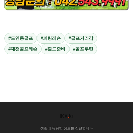
#도안동골프
#퍼팅레슨
#골프거리감
#대전골프레슨
#필드준비
#골프루틴
IKX
.
kr
생활에 유용한 정보를 전달합니다