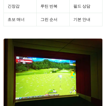
긴장감
루틴 반복
필드 상담
초보 매너
그린 순서
기본 안내