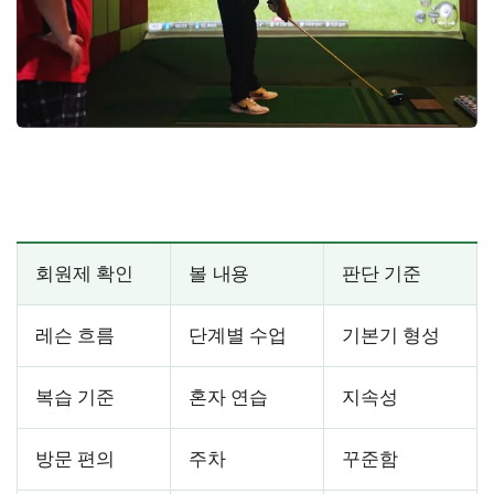
회원제 확인
볼 내용
판단 기준
레슨 흐름
단계별 수업
기본기 형성
복습 기준
혼자 연습
지속성
방문 편의
주차
꾸준함