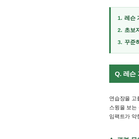
1.
레슨 
2.
초보자
3.
꾸준히
Q. 레
연습장을 고를
스윙을 보는 
임팩트가 약