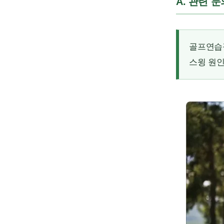
A. 관련 
골프연습
스윙 원