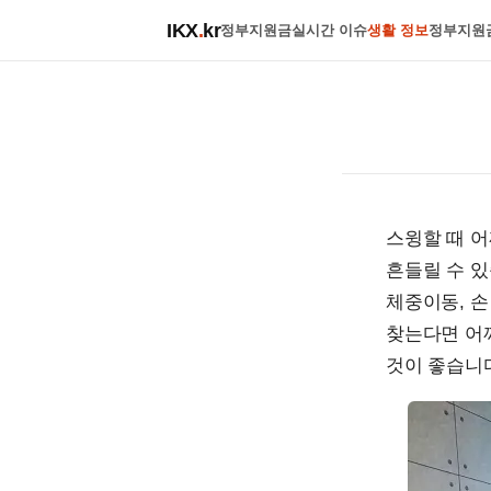
IKX
.
kr
정부지원금
실시간 이슈
생활 정보
정부지원
스윙할 때 어
흔들릴 수 있
체중이동, 
찾는다면 어
것이 좋습니