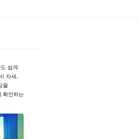
때
향도 쉽게
비 자세,
장을
지 확인하는