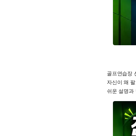
골프연습장 
자신이 왜 팔
쉬운 설명과